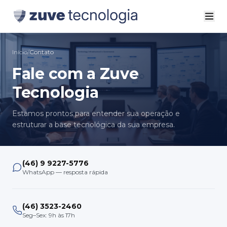
Início
/
Contato
Fale com a Zuve
Tecnologia
Estamos prontos para entender sua operação e
estruturar a base tecnológica da sua empresa.
(46) 9 9227-5776
WhatsApp — resposta rápida
(46) 3523-2460
Seg–Sex: 9h às 17h